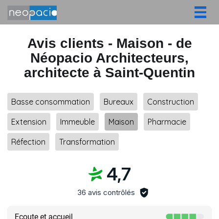
Togg
navig
Avis clients - Maison - de
Néopacio Architecteurs,
architecte à Saint-Quentin
Basse consommation
Bureaux
Construction
Extension
Immeuble
Maison
Pharmacie
Réfection
Transformation
4,7
36 avis contrôlés
Ecoute et accueil