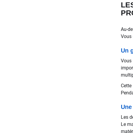
LE
PR
Au-de
Vous 
Un g
Vous 
impor
multip
Cette
Penda
Une 
Les d
Le ma
matér