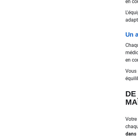
en co
L'équ
adapt
Un 
Chaqu
médic
en co
Vous 
équil
DE
MA
Votre 
chaqu
dans 