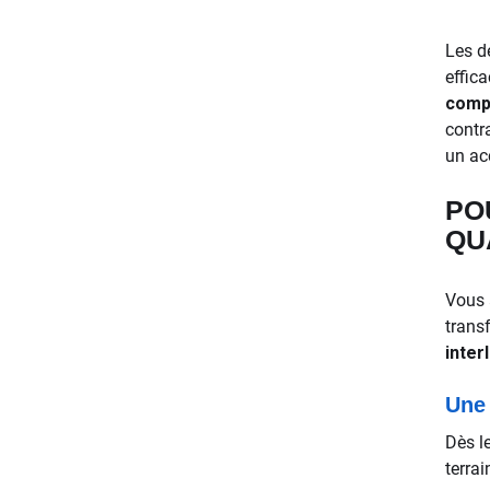
Les d
effic
compl
contr
un ac
PO
QU
Vous 
trans
inter
Une 
Dès le
terra