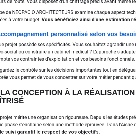
urs de route. Vous disposez d'un chiffrage précis avant même le
ipe de NEOPACIO ARCHITECTEURS examine chaque aspect techni
ées à votre budget.
Vous bénéficiez ainsi d'une estimation ré
accompagnement personnalisé selon vos besoi
e projet possède ses spécificités. Vous souhaitez agrandir une 
o-social ou construire un cabinet médical ? L'approche s'adapte 
mpte vos contraintes d'exploitation et vos besoins fonctionnels.
gardez le contrôle sur les décisions importantes tout en déléguan
ibrée vous permet de vous concentrer sur votre métier pendant que
 LA CONCEPTION À LA RÉALISATION
ÎTRISÉ
projet mérite une organisation rigoureuse. Depuis les études préli
e phase s'enchaîne selon une méthode éprouvée. Dans l'Aisne
le suivi garantit le respect de vos objectifs
.