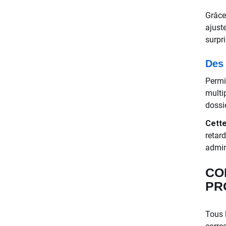
Grâce
ajust
surpri
Des 
Permi
multi
dossi
Cette
retar
admin
CO
PR
Tous l