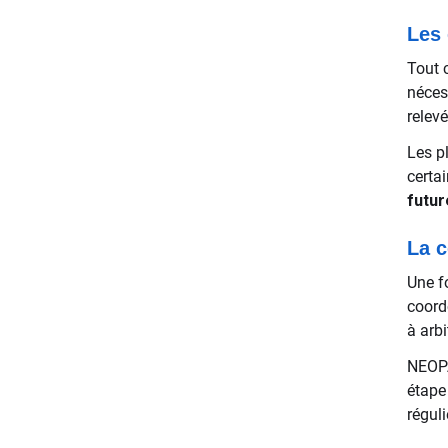
Les 
Tout 
néces
relev
Les pl
certa
futur
La c
Une f
coordo
à arbi
NEOPA
étape
régul