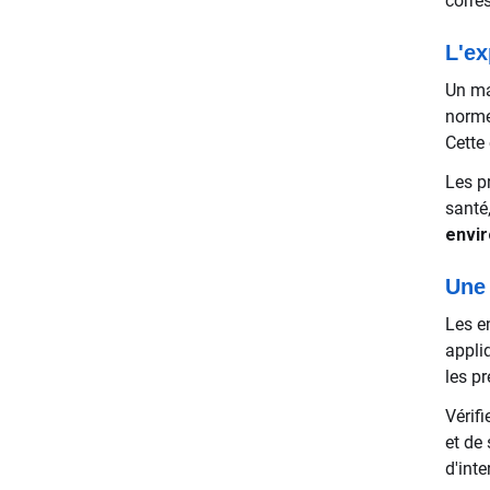
corre
L'ex
Un ma
norme
Cette 
Les p
santé
envir
Une 
Les e
appli
les pr
Vérif
et de
d'int